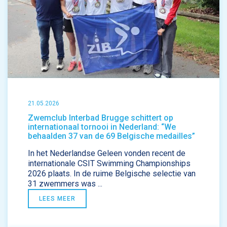
21.05.2026
Zwemclub Interbad Brugge schittert op
internationaal tornooi in Nederland: “We
behaalden 37 van de 69 Belgische medailles”
In het Nederlandse Geleen vonden recent de
internationale CSIT Swimming Championships
2026 plaats. In de ruime Belgische selectie van
31 zwemmers was ...
LEES MEER