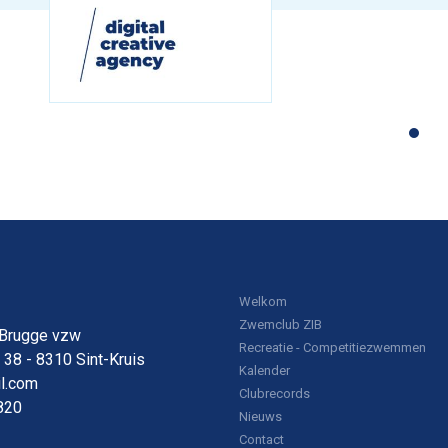
Welkom
Zwemclub ZIB
 Brugge vzw
Recreatie - Competitiezwemmen
38 - 8310 Sint-Kruis
Kalender
l.com
Clubrecords
820
Nieuws
Contact